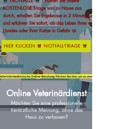
🚨
NOTFÄLLE
🚨
:
Führen Sie unsere
KOSTENLOSE Triage von zu Hause aus
durch, erhalten Sie Ergebnisse in 2 Minuten
und erfahren Sie sofort, ob das Leben Ihres
Hundes oder Ihrer Katze in Gefahr ist.
HIER KLICKEN 🚨 NOTFALL-TRIAGE 🚨
Veterinärmedizinische Online-Beratung: Klicken Sie hier, um zu unseren Dienstleistungen zu 
Online Veterinärdienst
Möchten Sie eine professionelle
tierärztliche Meinung, ohne das
Haus zu verlassen?