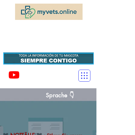
MeinVETS.Online
Ihre Online-Veterinärberatung, ohne das Haus zu
verlassen
Sprache 👇